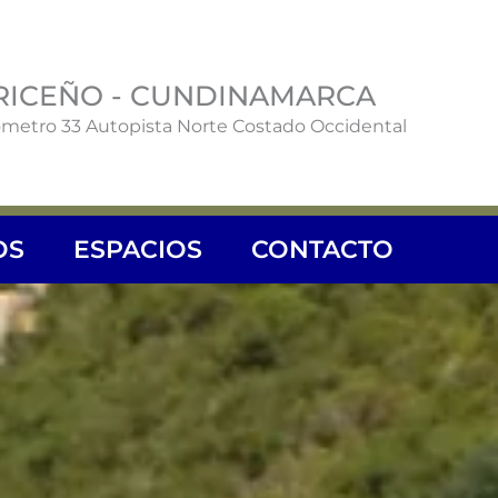
RICEÑO - CUNDINAMARCA
ómetro 33 Autopista Norte Costado Occidental
OS
ESPACIOS
CONTACTO