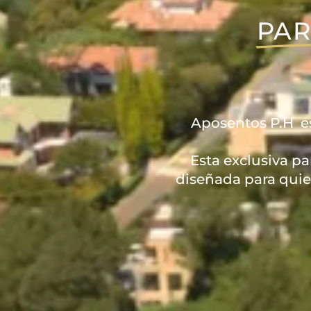
PAR
Aposentos P.H es 
Esta exclusiva pa
diseñada para quie