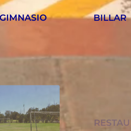
GIMNASIO
BILLAR
FÚTBOL
CAPILLA