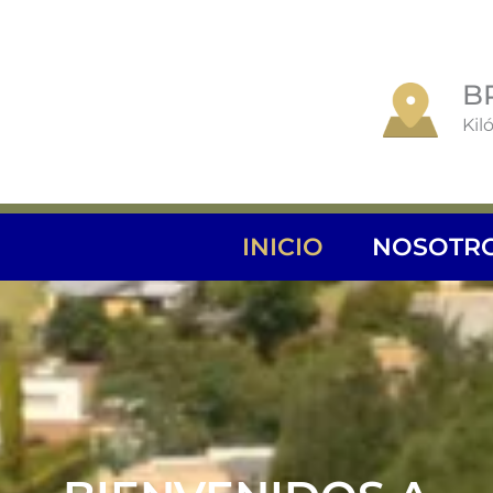
B
Kil
INICIO
NOSOTR